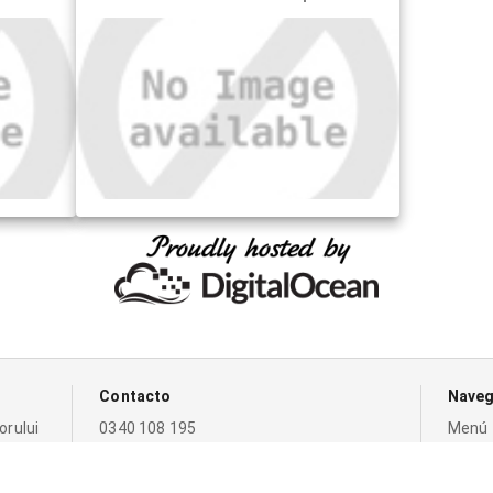
Contacto
Naveg
orului
0340 108 195
Menú
0732 663 376 (0732 MODERN)
Conta
0749 335 509
Fotos