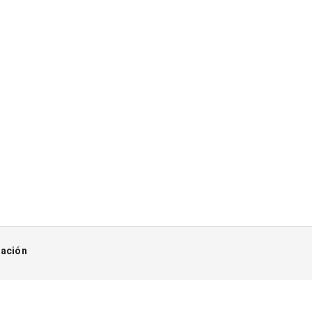
ación
cto