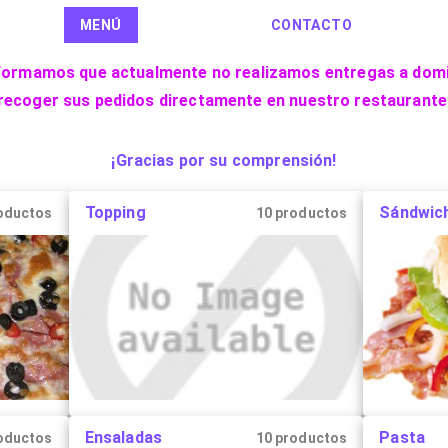
MENÚ
CONTACTO
nformamos que actualmente no realizamos entregas a domi
recoger sus pedidos directamente en nuestro restaurante
¡Gracias por su comprensión!
Topping
Sándwic
oductos
10 productos
Ensaladas
Pasta
oductos
10 productos