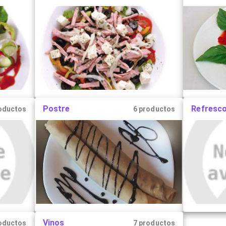
Postre
Refresc
oductos
6 productos
Vinos
oductos
7 productos