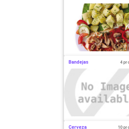
Bandejas
4 pr
Cerveza
10 pr