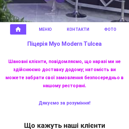
МЕНЮ
КОНТАКТИ
ФОТО
Піцерія Myo Modern Tulcea
Шановні клієнти, повідомляємо, що наразі ми не
здійснюємо доставку додому; натомість ви
можете забрати свої замовлення безпосередньо в
нашому ресторані.
Дякуємо за розуміння!
Що кажуть наші клієнти