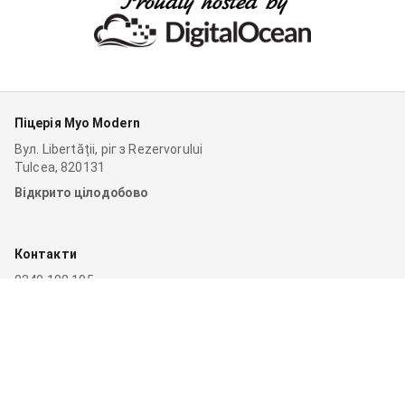
Піцерія Myo Modern
Вул. Libertății, ріг з Rezervorului
Tulcea, 820131
Відкрито цілодобово
Контакти
0340 108 195
0732 663 376 (0732 MODERN)
0749 335 509
myodyafly@yahoo.com
Навігація