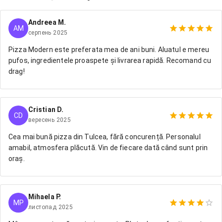
Andreea M.
AM
серпень 2025
Pizza Modern este preferata mea de ani buni. Aluatul e mereu
pufos, ingredientele proaspete și livrarea rapidă. Recomand cu
drag!
Cristian D.
CD
вересень 2025
Cea mai bună pizza din Tulcea, fără concurență. Personalul
amabil, atmosfera plăcută. Vin de fiecare dată când sunt prin
oraș.
Mihaela P.
MP
листопад 2025