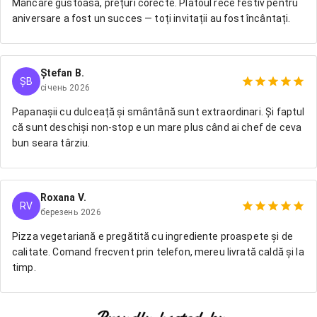
Mâncare gustoasă, prețuri corecte. Platoul rece festiv pentru
aniversare a fost un succes — toți invitații au fost încântați.
Ștefan B.
ȘB
січень 2026
Papanașii cu dulceață și smântână sunt extraordinari. Și faptul
că sunt deschiși non-stop e un mare plus când ai chef de ceva
bun seara târziu.
Roxana V.
RV
березень 2026
Pizza vegetariană e pregătită cu ingrediente proaspete și de
calitate. Comand frecvent prin telefon, mereu livrată caldă și la
timp.